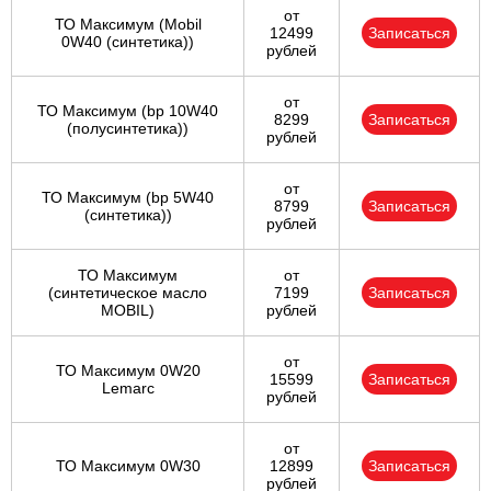
от
ТО Максимум (Mobil
12499
Записаться
0W40 (синтетика))
рублей
от
ТО Максимум (bp 10W40
8299
Записаться
(полусинтетика))
рублей
от
ТО Максимум (bp 5W40
8799
Записаться
(синтетика))
рублей
ТО Максимум
от
(cинтетическое масло
7199
Записаться
MOBIL)
рублей
от
ТО Максимум 0W20
15599
Записаться
Lemarc
рублей
от
ТО Максимум 0W30
12899
Записаться
рублей