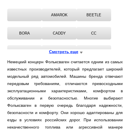
AMAROK
BEETLE
BORA
CADDY
CC
CORRADO
Смотреть еще
EOS
FOX
Немецкий концерн Фольксваген считается одним из самых
известных производителей, который предлагает широкий
GOLF
JETTA
KAEFER
модельный ряд автомобилей. Машины бренда отвечают
передовым требованиям, отличаются превосходными
LUPO
NEW
PASSAT
эксплуатационными характеристиками, комфортом в
обслуживании и безопасностью. Многие выбирают
Фольксваген в первую очередь благодаря надежности,
PHAETON
POLO
ROUTAN
безопасности и комфорту. Они хорошо адаптированы для
езды в условиях российских дорог. При использовании
SANTANA
SCIROCCO
SHARAN
некачественного топлива или агрессивной манере