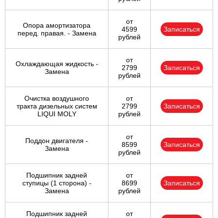
от
Опора амортизатора
4599
Записаться
перед. правая. - Замена
рублей
от
Охлаждающая жидкость -
2799
Записаться
Замена
рублей
Очистка воздушного
от
тракта дизельных систем
2799
Записаться
LIQUI MOLY
рублей
от
Поддон двигателя -
8599
Записаться
Замена
рублей
Подшипник задней
от
ступицы (1 сторона) -
8699
Записаться
Замена
рублей
Подшипник задней
от