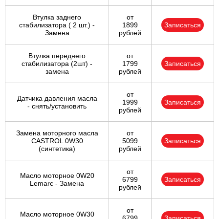
Втулка заднего
от
стабилизатора ( 2 шт.) -
1899
Записаться
Замена
рублей
Втулка переднего
от
стабилизатора (2шт) -
1799
Записаться
замена
рублей
от
Датчика давления масла
1999
Записаться
- снять/установить
рублей
Замена моторного масла
от
CASTROL 0W30
5099
Записаться
(синтетика)
рублей
от
Масло моторное 0W20
6799
Записаться
Lemarc - Замена
рублей
от
Масло моторное 0W30
6799
Записаться