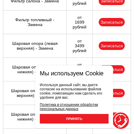
Фильтр салона - Замена
Записаться
рублей
от
Фильтр топливный -
1699
Записаться
Замена
рублей
от
Шаровая опора (левая
3499
Записаться
верхняя) - Замена
рублей
от
Шаровая опора (левая
2999
Записаться
нижняя) - Замена
Мы используем Cookie
рублей
Используя данный сайт, вы даете
от
согласие на использование файлов
Шаровая опора (правая
3499
Записаться
cookie, помогающих нам сделать его
верхняя) - Замена
удобнее для вас.
рублей
Политика в отношении обработки
персональных данных
от
Шаровая опора (правая
2999
Записаться
нижняя) - Замена
ПРИНЯТЬ
рублей