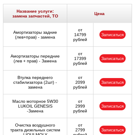
Название услуги:
Цена
замена запчастей, ТО
от
Амортизаторы задние
14799
Записаться
(лев+прав) - замена
рублей
от
Амортизаторы передние
17399
Записаться
(лев + прав) - Замена
рублей
Втулка переднего
от
стабилизатора (2шт) -
2099
Записаться
замена
рублей
Масло моторное 5W30
от
LUKOIL GENESIS
2999
Записаться
-Замена
рублей
Очистка воздушного
от
тракта дизельных систем
2799
Записаться
LIQUI MOLY
рублей