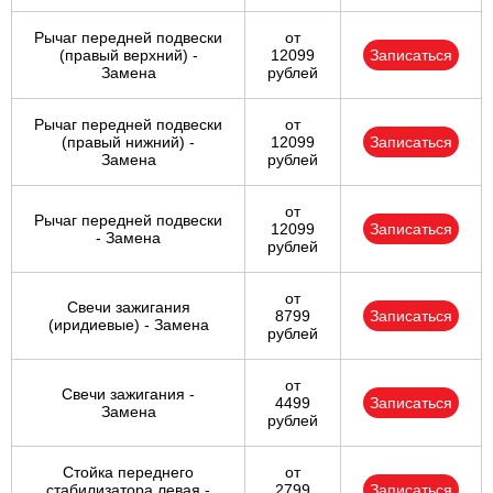
Рычаг передней подвески
от
(правый верхний) -
12099
Записаться
Замена
рублей
Рычаг передней подвески
от
(правый нижний) -
12099
Записаться
Замена
рублей
от
Рычаг передней подвески
12099
Записаться
- Замена
рублей
от
Свечи зажигания
8799
Записаться
(иридиевые) - Замена
рублей
от
Свечи зажигания -
4499
Записаться
Замена
рублей
Стойка переднего
от
стабилизатора левая -
2799
Записаться