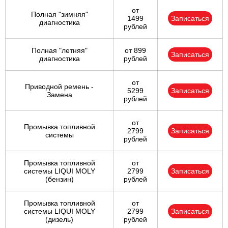
от
Полная "зимняя"
1499
Записаться
диагностика
рублей
Полная "летняя"
от 899
Записаться
диагностика
рублей
от
Приводной ремень -
5299
Записаться
Замена
рублей
от
Промывка топливной
2799
Записаться
системы
рублей
Промывка топливной
от
системы LIQUI MOLY
2799
Записаться
(бензин)
рублей
Промывка топливной
от
системы LIQUI MOLY
2799
Записаться
(дизель)
рублей