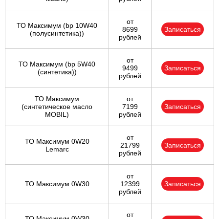
от
ТО Максимум (bp 10W40
8699
Записаться
(полусинтетика))
рублей
от
ТО Максимум (bp 5W40
9499
Записаться
(синтетика))
рублей
ТО Максимум
от
(cинтетическое масло
7199
Записаться
MOBIL)
рублей
от
ТО Максимум 0W20
21799
Записаться
Lemarc
рублей
от
ТО Максимум 0W30
12399
Записаться
рублей
от
ТО Максимум 0W30