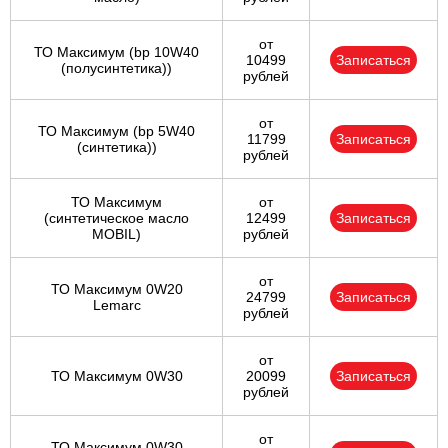
от
ТО Максимум (bp 10W40
10499
Записаться
(полусинтетика))
рублей
от
ТО Максимум (bp 5W40
11799
Записаться
(синтетика))
рублей
ТО Максимум
от
(cинтетическое масло
12499
Записаться
MOBIL)
рублей
от
ТО Максимум 0W20
24799
Записаться
Lemarc
рублей
от
ТО Максимум 0W30
20099
Записаться
рублей
от
ТО Максимум 0W30