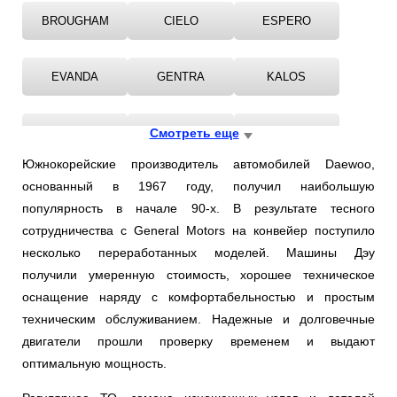
BROUGHAM
CIELO
ESPERO
EVANDA
GENTRA
KALOS
KONDOR
Смотреть еще
KORANDO
LACETTI
Южнокорейские производитель автомобилей Daewoo,
основанный в 1967 году, получил наибольшую
LANOS
LEMANS
MATIZ
популярность в начале 90-х. В результате тесного
сотрудничества с General Motors на конвейер поступило
MUSSO
NEXIA
NUBIRA
несколько переработанных моделей. Машины Дэу
получили умеренную стоимость, хорошее техническое
оснащение наряду с комфортабельностью и простым
ORION
PRINCE
REXTON
техническим обслуживанием. Надежные и долговечные
двигатели прошли проверку временем и выдают
REZZO
TICO
TOSCA
оптимальную мощность.