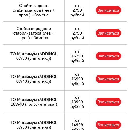
Стойки заднего
от
стабилизатора ( лев +
2799
Записаться
прав ) - Замена
рублей
Стойки переднего
от
стабилизатора (лев +
2799
Записаться
прав) - Замена
рублей
от
ТО Максимум (ADDINOL
16799
Записаться
0W30 (синтетика))
рублей
от
ТО Максимум (ADDINOL
16999
Записаться
0W40 (синтетика))
рублей
от
ТО Максимум (ADDINOL
13999
Записаться
10W40 (полусинтетика))
рублей
от
ТО Максимум (ADDINOL
14999
Записаться
5W30 (синтетика))
рублей