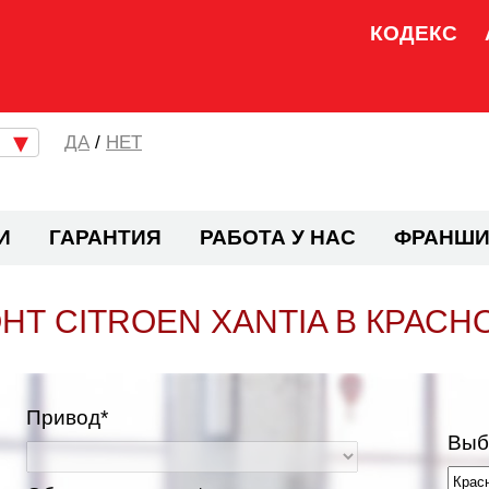
КОДЕКС
/
НЕТ
И
ГАРАНТИЯ
РАБОТА У НАС
ФРАНШИ
НТ CITROEN XANTIA В КРАСН
Привод*
Выб