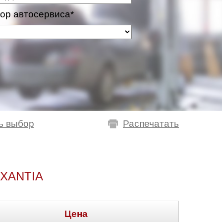
ор автосервиса*
ь выбор
Распечатать
XANTIA
Цена