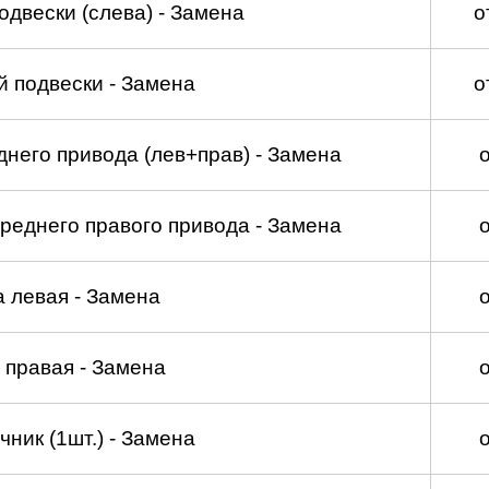
двески (слева) - Замена
о
 подвески - Замена
о
него привода (лев+прав) - Замена
реднего правого привода - Замена
а левая - Замена
 правая - Замена
ник (1шт.) - Замена