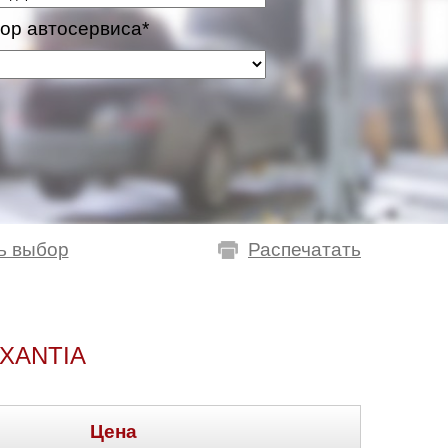
ор автосервиса*
ь выбор
Распечатать
XANTIA
Цена