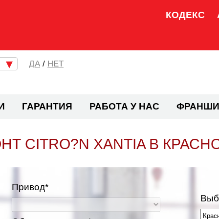
КОДЕКС
/
НЕТ
И
ГАРАНТИЯ
РАБОТА У НАС
ФРАНШИ
НТ CITRO?N XANTIA В КРАСН
Привод*
Выб