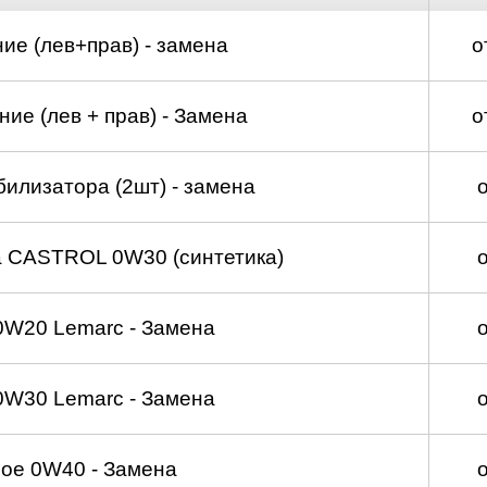
ие (лев+прав) - замена
о
ие (лев + прав) - Замена
о
билизатора (2шт) - замена
а CASTROL 0W30 (синтетика)
0W20 Lemarc - Замена
0W30 Lemarc - Замена
ое 0W40 - Замена