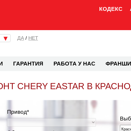
КОДЕКС
/
НЕТ
И
ГАРАНТИЯ
РАБОТА У НАС
ФРАНШИ
НТ CHERY EASTAR В КРАСН
Привод*
Выб