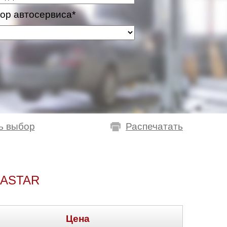
ор автосервиса*
ь выбор
Распечатать
EASTAR
Цена