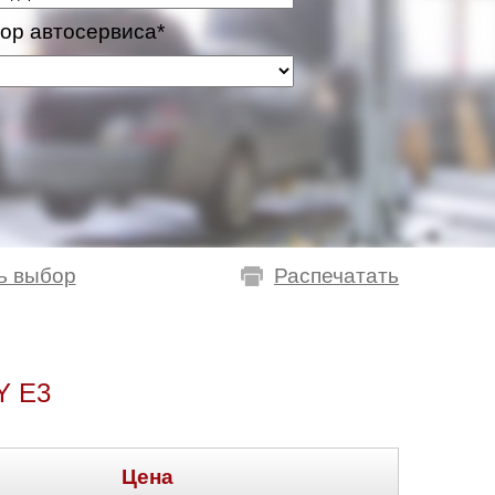
ор автосервиса*
ь выбор
Распечатать
 E3
Цена