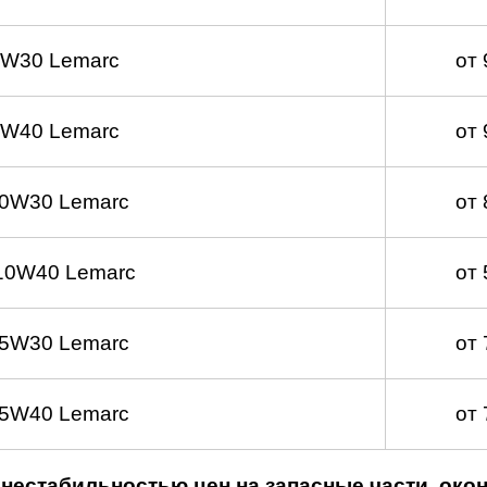
5W30 Lemarc
от
5W40 Lemarc
от
 0W30 Lemarc
от
10W40 Lemarc
от
 5W30 Lemarc
от
 5W40 Lemarc
от
нестабильностью цен на запасные части, око