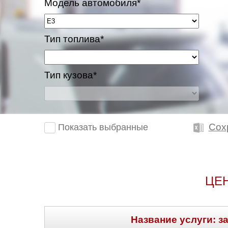
Модель автомобиля*
Тип топлива*
Тип кузова*
Сох
Показать выбранные
ЦЕ
Название услуги: з