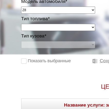
Модель автомобиля*
Тип топлива*
Тип кузова*
Сох
Показать выбранные
ЦЕ
Название услуги: з