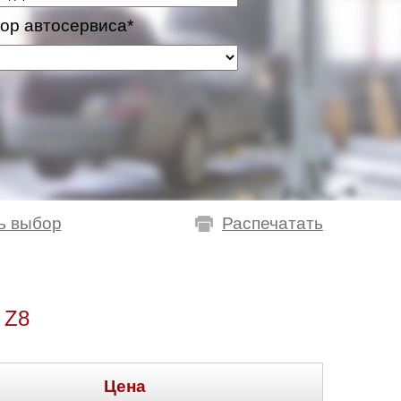
ор автосервиса*
ь выбор
Распечатать
 Z8
Цена