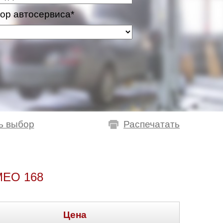
ор автосервиса*
ь выбор
Распечатать
EO 168
Цена