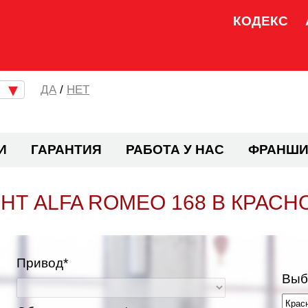
КОДЕКС
/
НЕТ
И
ГАРАНТИЯ
РАБОТА У НАС
ФРАНШИ
НТ ALFA ROMEO 168 В КРАСН
Привод*
Выб